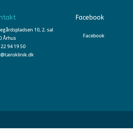
ntakt
Facebook
egårdspladsen 10, 2. sal
Facebook
0 Århus
 22 94 19 50
o@tairoklinik.dk