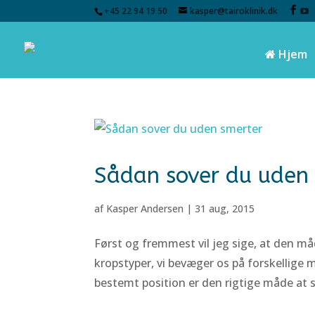
+45 22 94 19 50
kasper@tairoklinik.dk
Hjem
Sådan sover du uden
af
Kasper Andersen
|
31 aug, 2015
Først og fremmest vil jeg sige, at den måd
kropstyper, vi bevæger os på forskellige 
bestemt position er den rigtige måde at s