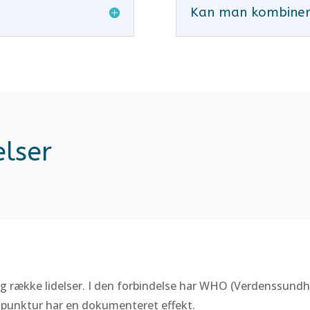
Kan man kombinere
lser
ng række lidelser. I den forbindelse har WHO (Verdenssund
upunktur har en dokumenteret effekt.