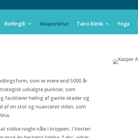
Rolfing®
Akupunktur
Tairo Klinik
Yoga
ndlingsform, som er mere end 5000 år
 strategisk udvalgte punkter, som
g faciliterer heling af gamle skader og
d af en stor og nuanceret viden, som
Kina.
 stikke nogle nåle i kroppen. I Vesten
er mod én bestemt lidelse, f.eks. virker