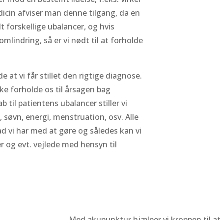
dicin afviser man denne tilgang, da en
t forskellige ubalancer, og hvis
lindring, så er vi nødt til at forholde
 at vi får stillet den rigtige diagnose.
kke forholde os til årsagen bag
til patientens ubalancer stiller vi
søvn, energi, menstruation, osv. Alle
vad vi har med at gøre og således kan vi
 og evt. vejlede med hensyn til
Med akupunktur hjælper vi kroppen til a