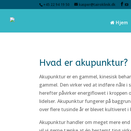
+45 22 94 19 50
kasper@tairoklinik.dk
Hjem
Hvad er akupunktur?
Akupunktur er en gammel, kinesisk beha
gammel. Den virker ved at indføre nåle i
herefter påvirker energiflowet i kroppen o
lidelser. Akupunktur fungerer på baggrun
over flere tusinde år er blevet kultiveret i 
Akupunktur handler om meget mere end at
vil vi gerne tænke at én bestemt ting virk