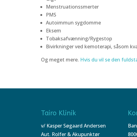
Menstruationssmerter
PMS
Autoimmun sygdomme
Eksem
Tobaksafvænning/Rygestop
Bivirkninger ved kemoterapi, såsom kv
Og meget mere.
Hvis du vil se den fuldst
Tairo Klinik
Ko
v/ Kasper Søgaard Andersen
Ban
Aut. Rolfer & Akupunktør
800