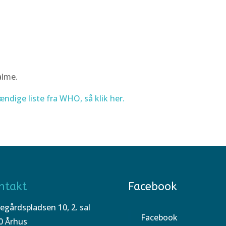
alme.
ændige liste fra WHO, så klik her.
ntakt
Facebook
egårdspladsen 10, 2. sal
Facebook
0 Århus