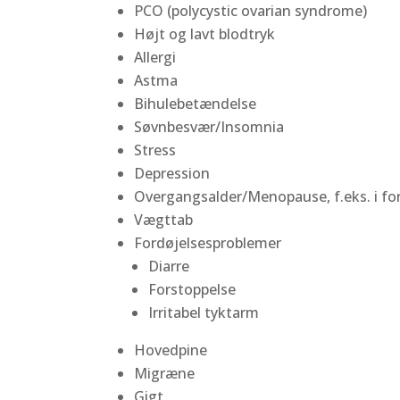
PCO (polycystic ovarian syndrome)
Højt og lavt blodtryk
Allergi
Astma
Bihulebetændelse
Søvnbesvær/Insomnia
Stress
Depression
Overgangsalder/Menopause, f.eks. i f
Vægttab
Fordøjelsesproblemer
Diarre
Forstoppelse
Irritabel tyktarm
Hovedpine
Migræne
Gigt