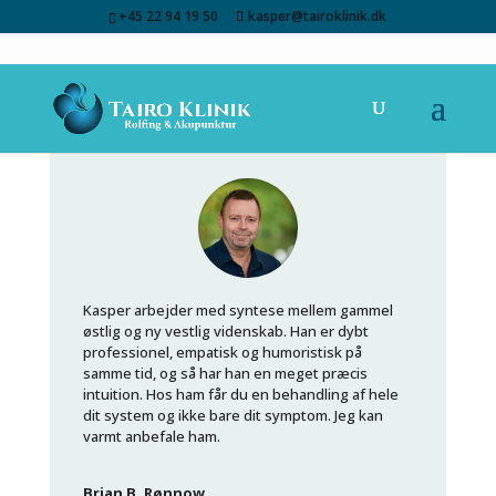
+45 22 94 19 50
kasper@tairoklinik.dk
Kasper arbejder med syntese mellem gammel
østlig og ny vestlig viden
skab. Han er dybt
professionel, empatisk og humoristisk på
samme tid, og så har han en meget præcis
intuition. Hos ham får du en behandling af hele
dit system og ikke bare dit symptom. Jeg kan
varmt anbefale ham.
Brian B. Rønnow