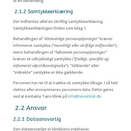
af en behandling.
2.1.2 Samtykkeerklæring
Der indhentes
altid
en skriftlig samtykkeerklæring.
Samtykkeerklæringen findes som bilag 1.
Behandlingen af
”Almindelige personoplysninger”
kræver
informeret samtykke
(”mundtligt eller skriftligt indforstået”
),
mens behandlingen af
”Følsomme personoplysninger”
kræver et udtrykkeligt samtykke
(”frivilligt, specifikt og
informeret viljestilkendegivelse”
). ”Stiltiende” eller
”indirekte” samtykke er ikke gældende.
Personen har ret til at trække sit samtykke tilbage. I så fald
slettes eller anonymiseres personens data. Dette gøres
ved at kontakte Tairo Klinik på
info@tairoklinik.dk
.
2.2 Ansvar
2.2.1 Dataansvarlig
Den
dataansvarlige
er klinikkens indehaver.