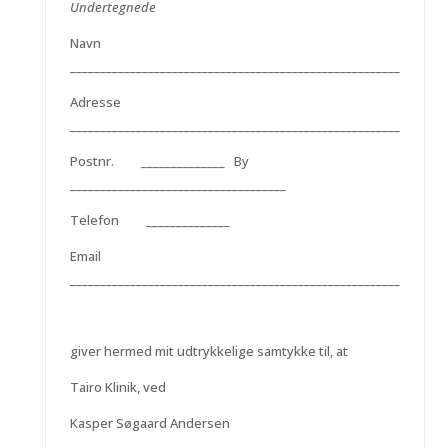
Undertegnede
Navn
_______________________________________________________
Adresse
_______________________________________________________
Postnr. ______________ By
____________________________________
Telefon ______________
Email
_______________________________________________________
giver hermed mit udtrykkelige samtykke til, at
Tairo Klinik, ved
Kasper Søgaard Andersen