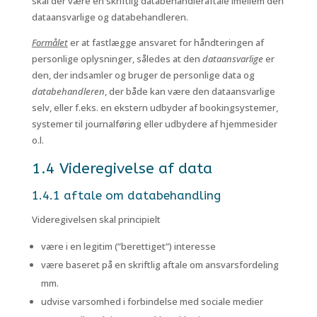
skal der være en skriftlig databehandleraftale imellem den
dataansvarlige og databehandleren.
Formålet
er at fastlægge ansvaret for håndteringen af
personlige oplysninger, således at den
dataansvarlige
er
den, der indsamler og bruger de personlige data og
databehandleren
, der både kan være den dataansvarlige
selv, eller f.eks. en ekstern udbyder af bookingsystemer,
systemer til journalføring eller udbydere af hjemmesider
o.l.
1.4 Videregivelse af data
1.4.1 aftale om databehandling
Videregivelsen skal principielt
være i en legitim (”berettiget”) interesse
være baseret på en skriftlig aftale om ansvarsfordeling
mm.
udvise varsomhed i forbindelse med sociale medier