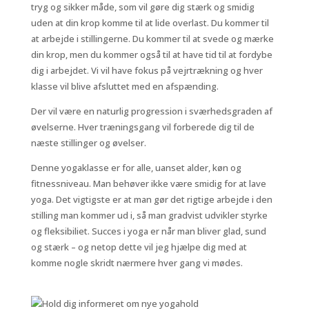
tryg og sikker måde, som vil gøre dig stærk og smidig
uden at din krop komme til at lide overlast. Du kommer til
at arbejde i stillingerne. Du kommer til at svede og mærke
din krop, men du kommer også til at have tid til at fordybe
dig i arbejdet. Vi vil have fokus på vejrtrækning og hver
klasse vil blive afsluttet med en afspænding.
Der vil være en naturlig progression i sværhedsgraden af
øvelserne. Hver træningsgang vil forberede dig til de
næste stillinger og øvelser.
Denne yogaklasse er for alle, uanset alder, køn og
fitnessniveau. Man behøver ikke være smidig for at lave
yoga. Det vigtigste er at man gør det rigtige arbejde i den
stilling man kommer ud i, så man gradvist udvikler styrke
og fleksibiliet. Succes i yoga er når man bliver glad, sund
og stærk – og netop dette vil jeg hjælpe dig med at
komme nogle skridt nærmere hver gang vi mødes.