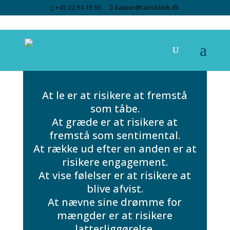
+45 22 94 19 50
kasper@tairoklinik.dk
At le er at risikere at fremstå
som tåbe.
At græde er at risikere at
fremstå som sentimental.
At række ud efter en anden er at
risikere engagement.
At vise følelser er at risikere at
blive afvist.
At nævne sine drømme for
mængder er at risikere
latterliggørelse.