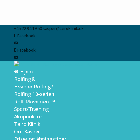
+45 22 94 19 50
kasper@tairoklinik.dk
Facebook
Facebook
Hjem
Rolfing®
Hvad er Rolfing?
Rolfing 10-serien
Rolf Movement™
Sport/Træning
Akupunktur
Tairo Klinik
Om Kasper
Priser og åbningstider