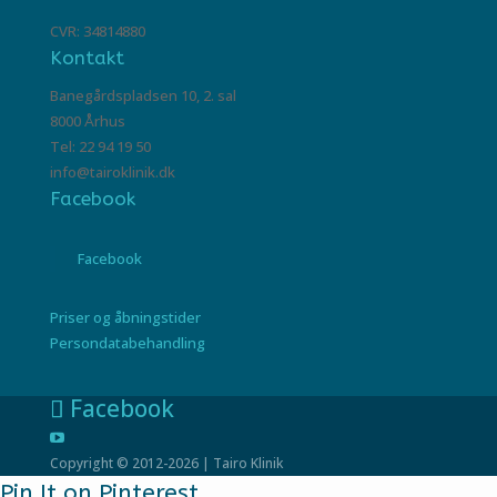
CVR: 34814880
Kontakt
Banegårdspladsen 10, 2. sal
8000 Århus
Tel: 22 94 19 50
info@tairoklinik.dk
Facebook
Facebook
Priser og åbningstider
Persondatabehandling
Facebook
Copyright © 2012-2026 | Tairo Klinik
Pin It on Pinterest