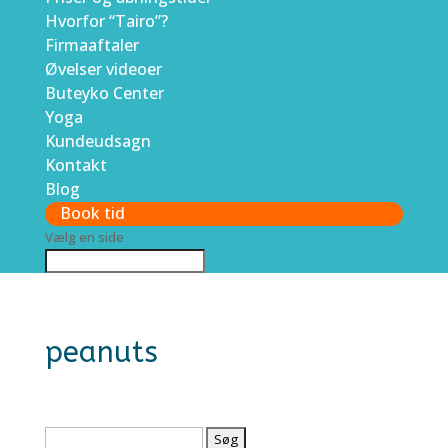
Hvorfor “Tairo”?
Firmaaftaler
Øvelser videoer
Buteyko Center
Yoga
Kundeudsagn
Kontakt
Blog
Book tid
Vælg en side
peanuts
Søg