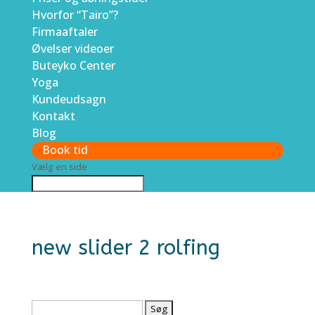
Hvorfor “Tairo”?
Firmaaftaler
Øvelser videoer
Buteyko Center
Yoga
Kundeudsagn
Kontakt
Blog
Book tid
Vælg en side
new slider 2 rolfing
Søg