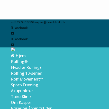
+45 22 94 19 50
kasper@tairoklinik.dk
Facebook
Facebook
Hjem
Rolfing®
Hvad er Rolfing?
Rolfing 10-serien
Rolf Movement™
Sport/Træning
Akupunktur
Tairo Klinik
Om Kasper
Priser og åbningstider