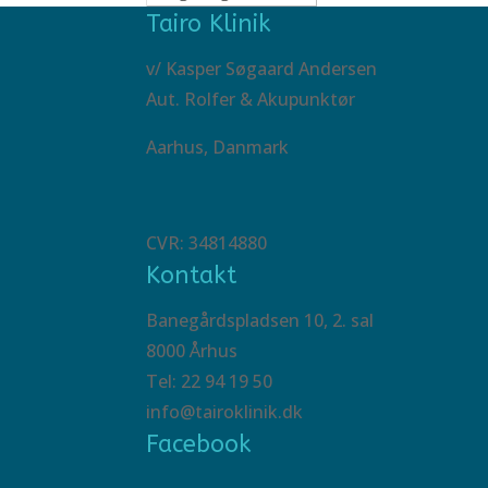
Tairo Klinik
v/ Kasper Søgaard Andersen
Aut. Rolfer & Akupunktør
Aarhus, Danmark
CVR: 34814880
Kontakt
Banegårdspladsen 10, 2. sal
8000 Århus
Tel: 22 94 19 50
info@tairoklinik.dk
Facebook