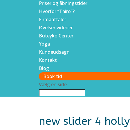
Priser og åbningstider
Hvorfor “Tairo”?
Firmaaftaler
Øvelser videoer
Buteyko Center
Yoga
Kundeudsagn
Kontakt
Blog
Book tid
Vælg en side
new slider 4 holl