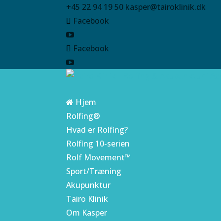
+45 22 94 19 50
kasper@tairoklinik.dk
Facebook
Facebook
Hjem
Rolfing®
Hvad er Rolfing?
Rolfing 10-serien
Rolf Movement™
Sport/Træning
Akupunktur
Tairo Klinik
Om Kasper