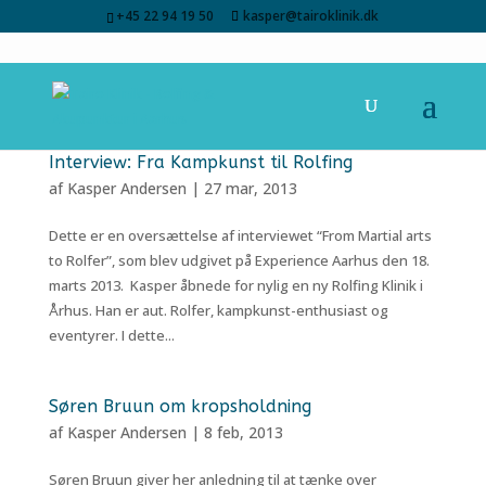
+45 22 94 19 50
kasper@tairoklinik.dk
Interview: Fra Kampkunst til Rolfing
af
Kasper Andersen
|
27 mar, 2013
Dette er en oversættelse af interviewet “From Martial arts
to Rolfer”, som blev udgivet på Experience Aarhus den 18.
marts 2013. Kasper åbnede for nylig en ny Rolfing Klinik i
Århus. Han er aut. Rolfer, kampkunst-enthusiast og
eventyrer. I dette...
Søren Bruun om kropsholdning
af
Kasper Andersen
|
8 feb, 2013
Søren Bruun giver her anledning til at tænke over