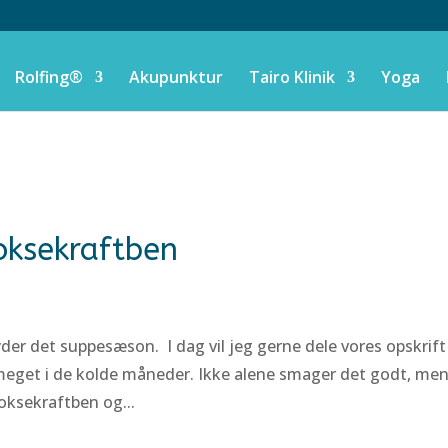
Rolfing®
Akupunktur
Tairo Klinik
Yoga
 oksekraftben
tyder det suppesæson. I dag vil jeg gerne dele vores opskrift
 meget i de kolde måneder. Ikke alene smager det godt, me
oksekraftben og...