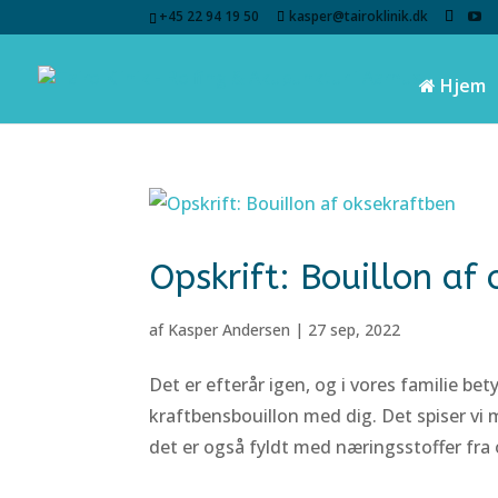
+45 22 94 19 50
kasper@tairoklinik.dk
Hjem
Opskrift: Bouillon af
af
Kasper Andersen
|
27 sep, 2022
Det er efterår igen, og i vores familie be
kraftbensbouillon med dig. Det spiser vi
det er også fyldt med næringsstoffer fra 