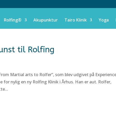
Rolfing®
Akupunktur
Tairo Klinik
Yoga
nst til Rolfing
From Martial arts to Rolfer”, som blev udgivet på Experienc
or nylig en ny Rolfing Klinik i Århus. Han er aut. Rolfer,
te...