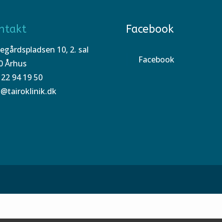
ntakt
Facebook
egårdspladsen 10, 2. sal
Facebook
0 Århus
 22 94 19 50
o@tairoklinik.dk