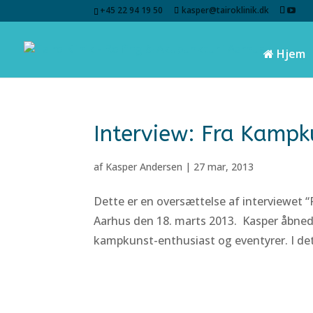
+45 22 94 19 50
kasper@tairoklinik.dk
Hjem
Interview: Fra Kampku
af
Kasper Andersen
|
27 mar, 2013
Dette er en oversættelse af interviewet “
Aarhus den 18. marts 2013. Kasper åbnede f
kampkunst-enthusiast og eventyrer. I det