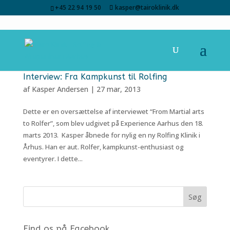
+45 22 94 19 50
kasper@tairoklinik.dk
Interview: Fra Kampkunst til Rolfing
af
Kasper Andersen
|
27 mar, 2013
Dette er en oversættelse af interviewet “From Martial arts
to Rolfer”, som blev udgivet på Experience Aarhus den 18.
marts 2013. Kasper åbnede for nylig en ny Rolfing Klinik i
Århus. Han er aut. Rolfer, kampkunst-enthusiast og
eventyrer. I dette...
Find os på Facebook