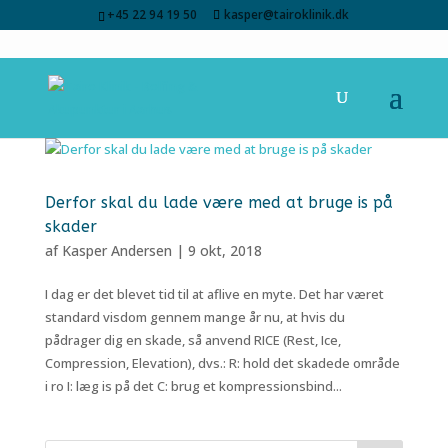
+45 22 94 19 50
kasper@tairoklinik.dk
Derfor skal du lade være med at bruge is på
skader
af
Kasper Andersen
|
9 okt, 2018
I dag er det blevet tid til at aflive en myte. Det har været
standard visdom gennem mange år nu, at hvis du
pådrager dig en skade, så anvend RICE (Rest, Ice,
Compression, Elevation), dvs.: R: hold det skadede område
i ro I: læg is på det C: brug et kompressionsbind...