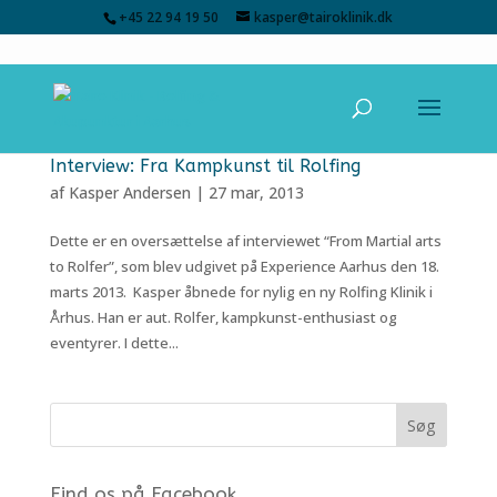
+45 22 94 19 50
kasper@tairoklinik.dk
Interview: Fra Kampkunst til Rolfing
af
Kasper Andersen
|
27 mar, 2013
Dette er en oversættelse af interviewet “From Martial arts
to Rolfer”, som blev udgivet på Experience Aarhus den 18.
marts 2013. Kasper åbnede for nylig en ny Rolfing Klinik i
Århus. Han er aut. Rolfer, kampkunst-enthusiast og
eventyrer. I dette...
Find os på Facebook