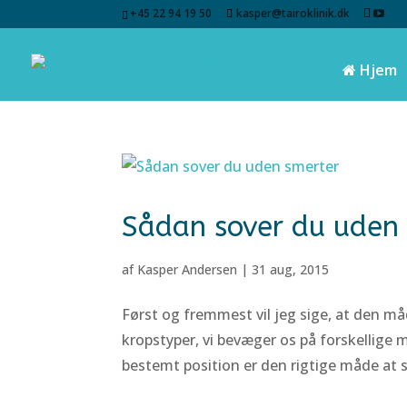
+45 22 94 19 50
kasper@tairoklinik.dk
Hjem
Sådan sover du uden
af
Kasper Andersen
|
31 aug, 2015
Først og fremmest vil jeg sige, at den måd
kropstyper, vi bevæger os på forskellige 
bestemt position er den rigtige måde at s