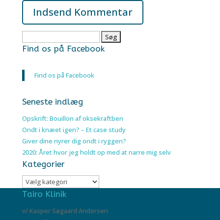
Søg
efter:
Find os på Facebook
Find os på Facebook
Seneste indlæg
Opskrift: Bouillon af oksekraftben
Ondt i knæet igen? – Et case study
Giver dine nyrer dig ondt i ryggen?
2020: Året hvor jeg holdt op med at narre mig selv
Kategorier
Kategorier
Tairo Klinik
v/ Kasper Søgaard Andersen