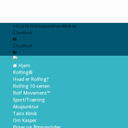
+45 22 94 19 50
kasper@tairoklinik.dk
Facebook
Facebook
Hjem
Rolfing®
Hvad er Rolfing?
Rolfing 10-serien
Rolf Movement™
Sport/Træning
Akupunktur
Tairo Klinik
Om Kasper
Priser og åbningstider