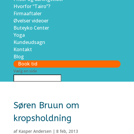
Hvorfor “Tairo”?
Firmaaftaler
Øvelser videoer
Buteyko Center
Yoga
Kundeudsagn
Kontakt
Blog
Book tid
Vælg en side
Søren Bruun om
kropsholdning
af
Kasper Andersen
|
8 feb, 2013