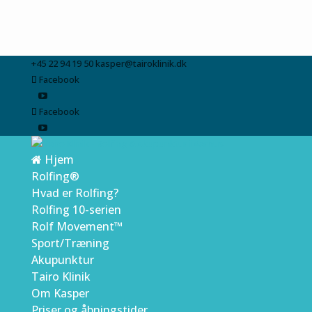
+45 22 94 19 50
kasper@tairoklinik.dk
Facebook
Facebook
Hjem
Rolfing®
Hvad er Rolfing?
Rolfing 10-serien
Rolf Movement™
Sport/Træning
Akupunktur
Tairo Klinik
Om Kasper
Priser og åbningstider