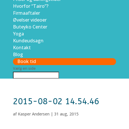
Hvorfor “Tairo”?
Firmaaftaler
Øvelser videoer
Buteyko Center
Yoga
Kundeudsagn
Kontakt
Blog
Book tid
Vælg en side
2015-08-02 14.54.46
af
Kasper Andersen
|
31 aug, 2015