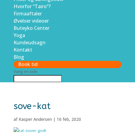
Hvorfor “Tairo”?
Firmaaftaler
Øvelser videoer
Buteyko Center
Yoga
Kundeudsagn
Kontakt
Blog
Book tid
Vælg en side
sove-kat
af
Kasper Andersen
|
16 feb, 2020