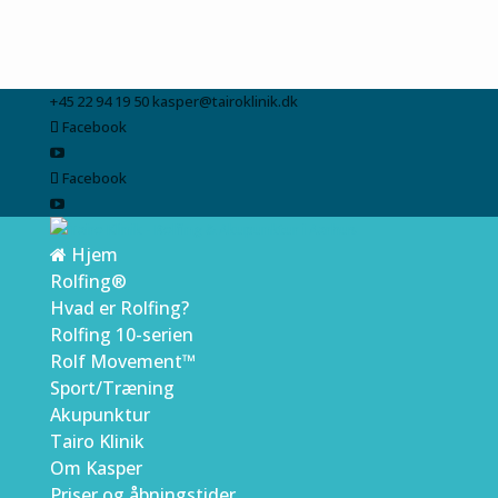
+45 22 94 19 50
kasper@tairoklinik.dk
Facebook
Facebook
Hjem
Rolfing®
Hvad er Rolfing?
Rolfing 10-serien
Rolf Movement™
Sport/Træning
Akupunktur
Tairo Klinik
Om Kasper
Priser og åbningstider