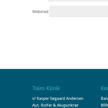
Websted
Tairo Klinik
Ko
v/ Kasper Søgaard Andersen
Ban
Aut. Rolfer & Akupunktør
800