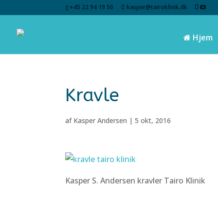
+45 22 94 19 50
kasper@tairoklinik.dk
Hjem
Kravle
af
Kasper Andersen
|
5 okt, 2016
Kasper S. Andersen kravler Tairo Klinik