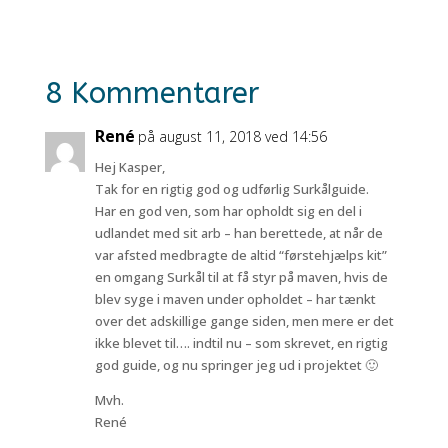
8 Kommentarer
René
på august 11, 2018 ved 14:56
Hej Kasper,
Tak for en rigtig god og udførlig Surkålguide.
Har en god ven, som har opholdt sig en del i
udlandet med sit arb – han berettede, at når de
var afsted medbragte de altid “førstehjælps kit”
en omgang Surkål til at få styr på maven, hvis de
blev syge i maven under opholdet – har tænkt
over det adskillige gange siden, men mere er det
ikke blevet til…. indtil nu – som skrevet, en rigtig
god guide, og nu springer jeg ud i projektet 🙂
Mvh.
René