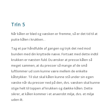
Trin 5
Når kålen er blød og væsken er fremme, så er det tid til at
putte kålen i krukken. .
Tag et par håndfulde af gangen og tryk det ned mod
bunden med din knyttede næve. Fortsæt med dette indtil
krukken er næsten fuld. Du ønsker at presse kålen så
meget sammen, at du presser så mange af de små
luftlommer ud som kunne være mellem de enkelte
kålstykker. Til slut skal kålen kunne stå under sin egen
væske når du presser ned på den, dvs. væsken skal kunne
stige helt til toppen af krukken og dække kålen. Dette
sikrer, at kålen kommer i et anaerobt miljø, dvs. et miljø
uden ilt.