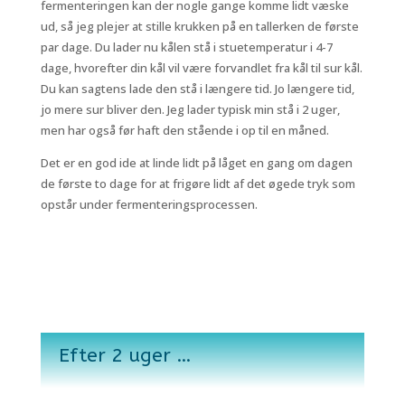
fermenteringen kan der nogle gange komme lidt væske
ud, så jeg plejer at stille krukken på en tallerken de første
par dage. Du lader nu kålen stå i stuetemperatur i 4-7
dage, hvorefter din kål vil være forvandlet fra kål til sur kål.
Du kan sagtens lade den stå i længere tid. Jo længere tid,
jo mere sur bliver den. Jeg lader typisk min stå i 2 uger,
men har også før haft den stående i op til en måned.
Det er en god ide at linde lidt på låget en gang om dagen
de første to dage for at frigøre lidt af det øgede tryk som
opstår under fermenteringsprocessen.
Efter 2 uger …