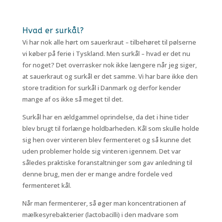
Hvad er surkål?
Vi har nok alle hørt om sauerkraut – tilbehøret til pølserne
vi køber på ferie i Tyskland. Men surkål – hvad er det nu
for noget? Det overrasker nok ikke længere når jeg siger,
at sauerkraut og surkål er det samme. Vi har bare ikke den
store tradition for surkål i Danmark og derfor kender
mange af os ikke så meget til det.
Surkål har en ældgammel oprindelse, da det i hine tider
blev brugt til forlænge holdbarheden. Kål som skulle holde
sig hen over vinteren blev fermenteret og så kunne det
uden problemer holde sig vinteren igennem. Det var
således praktiske foranstaltninger som gav anledning til
denne brug, men der er mange andre fordele ved
fermenteret kål.
Når man fermenterer, så øger man koncentrationen af
mælkesyrebakterier (lactobacilli) i den madvare som