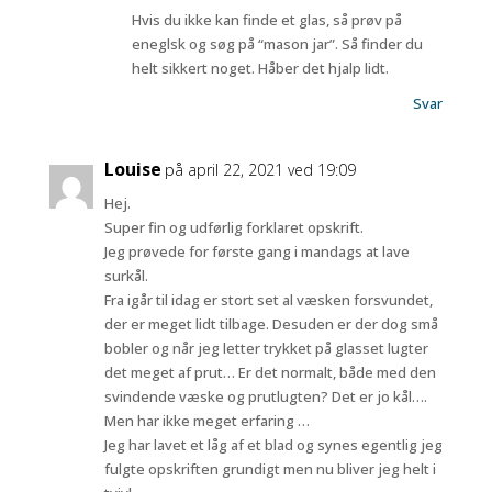
Hvis du ikke kan finde et glas, så prøv på
eneglsk og søg på “mason jar”. Så finder du
helt sikkert noget. Håber det hjalp lidt.
Svar
Louise
på april 22, 2021 ved 19:09
Hej.
Super fin og udførlig forklaret opskrift.
Jeg prøvede for første gang i mandags at lave
surkål.
Fra igår til idag er stort set al væsken forsvundet,
der er meget lidt tilbage. Desuden er der dog små
bobler og når jeg letter trykket på glasset lugter
det meget af prut… Er det normalt, både med den
svindende væske og prutlugten? Det er jo kål….
Men har ikke meget erfaring …
Jeg har lavet et låg af et blad og synes egentlig jeg
fulgte opskriften grundigt men nu bliver jeg helt i