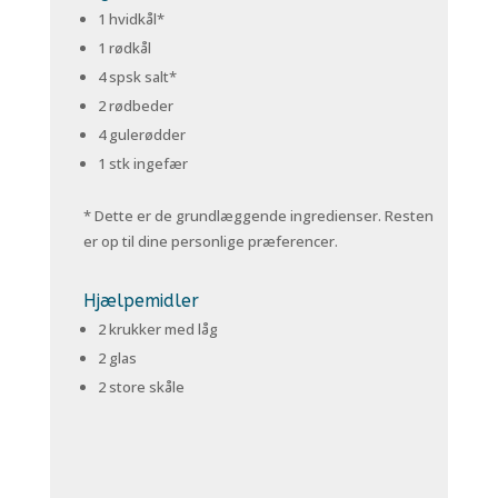
1 hvidkål*
1 rødkål
4 spsk salt*
2 rødbeder
4 gulerødder
1 stk ingefær
* Dette er de grundlæggende ingredienser. Resten
er op til dine personlige præferencer.
Hjælpemidler
2 krukker med låg
2 glas
2 store skåle