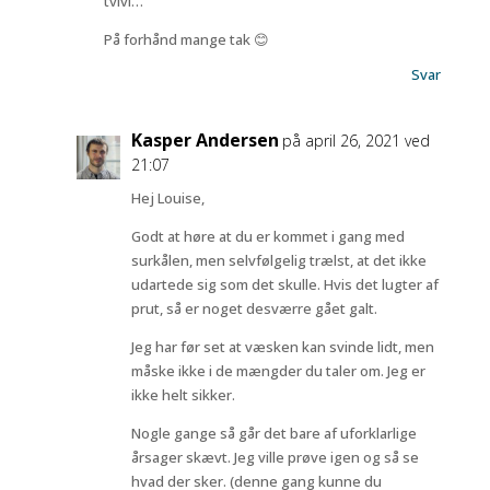
tvivl…
På forhånd mange tak 😊
Svar
Kasper Andersen
på april 26, 2021 ved
21:07
Hej Louise,
Godt at høre at du er kommet i gang med
surkålen, men selvfølgelig trælst, at det ikke
udartede sig som det skulle. Hvis det lugter af
prut, så er noget desværre gået galt.
Jeg har før set at væsken kan svinde lidt, men
måske ikke i de mængder du taler om. Jeg er
ikke helt sikker.
Nogle gange så går det bare af uforklarlige
årsager skævt. Jeg ville prøve igen og så se
hvad der sker. (denne gang kunne du