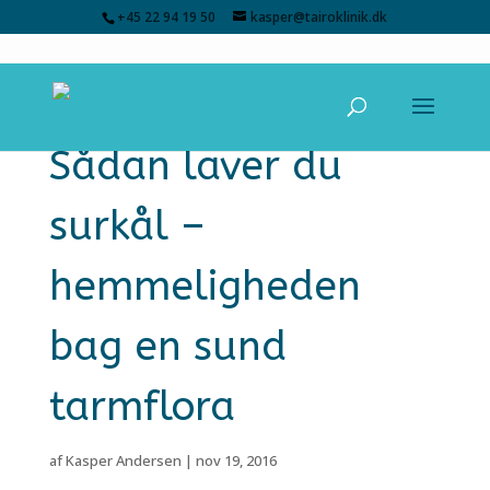
+45 22 94 19 50
kasper@tairoklinik.dk
Sådan laver du
surkål –
hemmeligheden
bag en sund
tarmflora
af
Kasper Andersen
|
nov 19, 2016