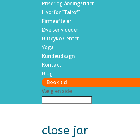
Priser og åbningstider
Hvorfor “Tairo”?
Firmaaftaler
Øvelser videoer
Buteyko Center
Yoga
Kundeudsagn
Kontakt
Blog
Book tid
Vælg en side
close jar