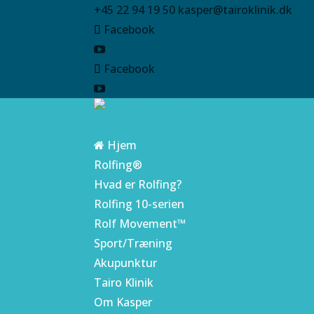
+45 22 94 19 50
kasper@tairoklinik.dk
Facebook
Facebook
Hjem
Rolfing®
Hvad er Rolfing?
Rolfing 10-serien
Rolf Movement™
Sport/Træning
Akupunktur
Tairo Klinik
Om Kasper