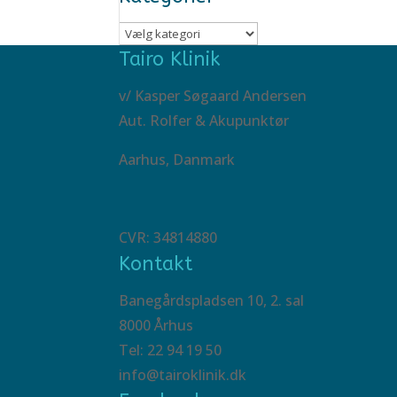
Kategorier
Tairo Klinik
v/ Kasper Søgaard Andersen
Aut. Rolfer & Akupunktør
Aarhus, Danmark
CVR: 34814880
Kontakt
Banegårdspladsen 10, 2. sal
8000 Århus
Tel: 22 94 19 50
info@tairoklinik.dk