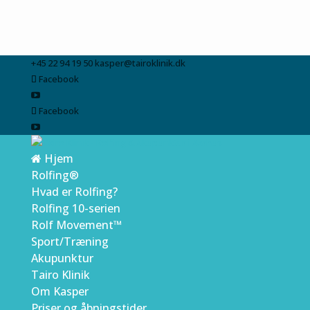
+45 22 94 19 50
kasper@tairoklinik.dk
Facebook
Facebook
Hjem
Rolfing®
Hvad er Rolfing?
Rolfing 10-serien
Rolf Movement™
Sport/Træning
Akupunktur
Tairo Klinik
Om Kasper
Priser og åbningstider