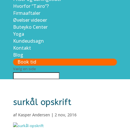
Hvorfor “Tairo”?
Firmaaftaler
Øvelser videoer
Buteyko Center
Yoga
Kundeudsagn
Kontakt
Blog
Book tid
Vælg en side
surkål opskrift
af
Kasper Andersen
|
2 nov, 2016