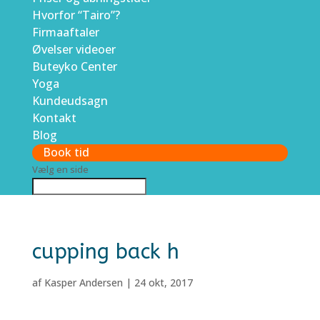
Hvorfor “Tairo”?
Firmaaftaler
Øvelser videoer
Buteyko Center
Yoga
Kundeudsagn
Kontakt
Blog
Book tid
Vælg en side
cupping back h
af
Kasper Andersen
|
24 okt, 2017