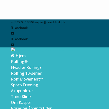
+45 22 94 19 50
kasper@tairoklinik.dk
Facebook
Facebook
Hjem
Rolfing®
Hvad er Rolfing?
Rolfing 10-serien
Rolf Movement™
Sport/Træning
Akupunktur
Tairo Klinik
Om Kasper
Priser og åbningstider