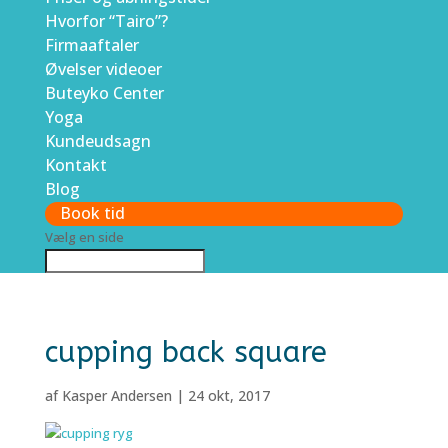
Hvorfor “Tairo”?
Firmaaftaler
Øvelser videoer
Buteyko Center
Yoga
Kundeudsagn
Kontakt
Blog
Book tid
Vælg en side
cupping back square
af
Kasper Andersen
|
24 okt, 2017