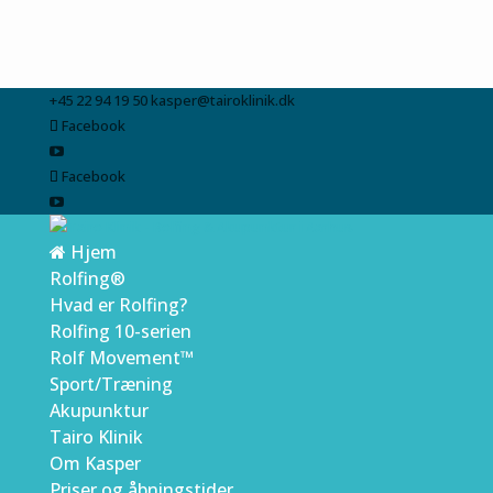
+45 22 94 19 50
kasper@tairoklinik.dk
Facebook
Facebook
Hjem
Rolfing®
Hvad er Rolfing?
Rolfing 10-serien
Rolf Movement™
Sport/Træning
Akupunktur
Tairo Klinik
Om Kasper
Priser og åbningstider