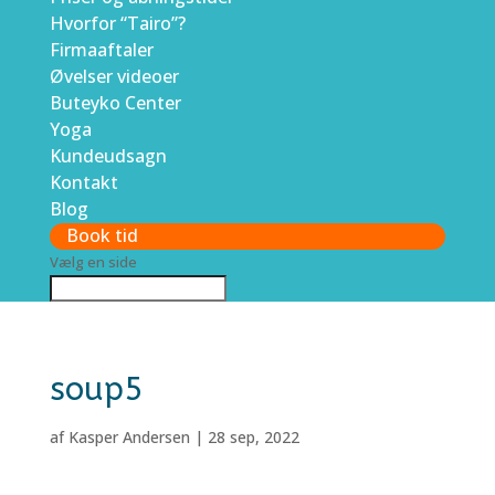
Hvorfor “Tairo”?
Firmaaftaler
Øvelser videoer
Buteyko Center
Yoga
Kundeudsagn
Kontakt
Blog
Book tid
Vælg en side
soup5
af
Kasper Andersen
|
28 sep, 2022