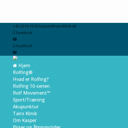
+45 22 94 19 50
kasper@tairoklinik.dk
Facebook
Facebook
Hjem
Rolfing®
Hvad er Rolfing?
Rolfing 10-serien
Rolf Movement™
Sport/Træning
Akupunktur
Tairo Klinik
Om Kasper
Priser og åbningstider