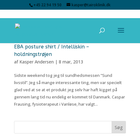
+45 22 94 19 50
kasper@tairoklinik.dk
EBA posture shirt / Intelliskin –
holdningstrøjen
af
Kasper Andersen
|
8 mar, 2013
Sidste weekend tog jeg til sundhedsmessen ”Sund
livsstil”. Jeg så mange interessante ting, men var specielt
glad ved at se at et produkt jeg selv har haft kigget på
gennem lang tid nu endelig er kommet til Danmark. Caspar
Frausing, fysioterapeut i Vanløse, har valgt...