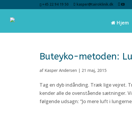
+45 22 94 19 50
kasper@tairoklinik.dk
Hjem
Buteyko-metoden: L
af
Kasper Andersen
|
21 maj, 2015
Tag en dyb indånding. Træk lige vejret. Tr
kender alle de ovenstående sætninger. Vi
følgende udsagn: “Jo mere luft i lungerne,