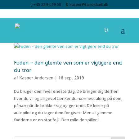
+45 22 94 19 50
kasper@tairoklinik.dk
Foden – den glemte ven som er vigtigere end
du tror
af
Kasper Andersen
|
16 sep, 2019
Du bruger dem hver eneste dag. De bringer dig derhen
hvor du vil og alligevel tænker du nærmest aldrig på dem,
pånær når de brokker sig og gør ondt. De kører på
autopilot og du tager dem for givet. Men at glemme
fødderne er en stor fejl. Den rolle de spiller i...