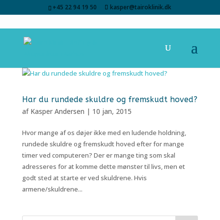
+45 22 94 19 50
kasper@tairoklinik.dk
Har du rundede skuldre og fremskudt hoved?
af
Kasper Andersen
|
10 jan, 2015
Hvor mange af os døjer ikke med en ludende holdning,
rundede skuldre og fremskudt hoved efter for mange
timer ved computeren? Der er mange ting som skal
adresseres for at komme dette mønster til livs, men et
godt sted at starte er ved skuldrene. Hvis
armene/skuldrene...