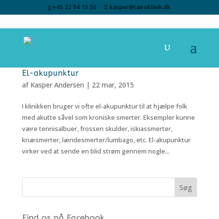
+45 22 94 19 50
kasper@tairoklinik.dk
El-akupunktur
af
Kasper Andersen
|
22 mar, 2015
I klinikken bruger vi ofte el-akupunktur til at hjælpe folk
med akutte såvel som kroniske smerter. Eksempler kunne
være tennisalbuer, frossen skulder, iskiassmerter,
knæsmerter, lændesmerter/lumbago, etc. El-akupunktur
virker ved at sende en blid strøm gennem nogle...
Find os på Facebook