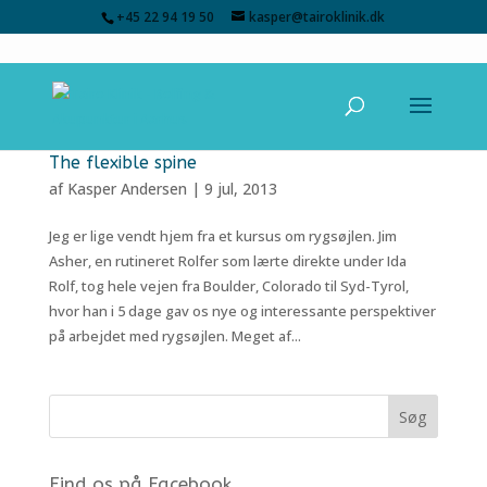
+45 22 94 19 50
kasper@tairoklinik.dk
The flexible spine
af
Kasper Andersen
|
9 jul, 2013
Jeg er lige vendt hjem fra et kursus om rygsøjlen. Jim
Asher, en rutineret Rolfer som lærte direkte under Ida
Rolf, tog hele vejen fra Boulder, Colorado til Syd-Tyrol,
hvor han i 5 dage gav os nye og interessante perspektiver
på arbejdet med rygsøjlen. Meget af...
Find os på Facebook