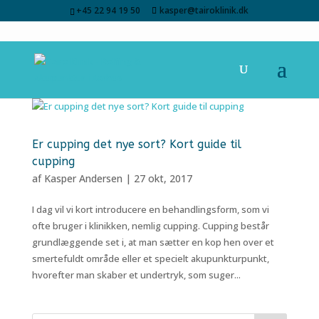
+45 22 94 19 50
kasper@tairoklinik.dk
Er cupping det nye sort? Kort guide til
cupping
af
Kasper Andersen
|
27 okt, 2017
I dag vil vi kort introducere en behandlingsform, som vi
ofte bruger i klinikken, nemlig cupping. Cupping består
grundlæggende set i, at man sætter en kop hen over et
smertefuldt område eller et specielt akupunkturpunkt,
hvorefter man skaber et undertryk, som suger...