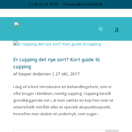
+45 22 94 19 50
kasper@tairoklinik.dk
Er cupping det nye sort? Kort guide til
cupping
af
Kasper Andersen
|
27 okt, 2017
I dag vil vi kort introducere en behandlingsform, som vi
ofte bruger i klinikken, nemlig cupping. Cupping består
grundlæggende set i, at man sætter en kop hen over et
smertefuldt område eller et specielt akupunkturpunkt,
hvorefter man skaber et undertryk, som suger...