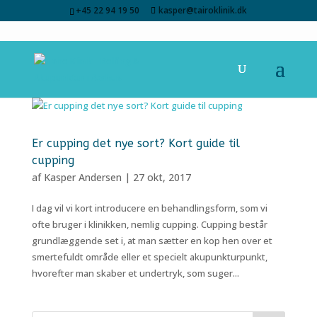
+45 22 94 19 50
kasper@tairoklinik.dk
Er cupping det nye sort? Kort guide til
cupping
af
Kasper Andersen
|
27 okt, 2017
I dag vil vi kort introducere en behandlingsform, som vi
ofte bruger i klinikken, nemlig cupping. Cupping består
grundlæggende set i, at man sætter en kop hen over et
smertefuldt område eller et specielt akupunkturpunkt,
hvorefter man skaber et undertryk, som suger...