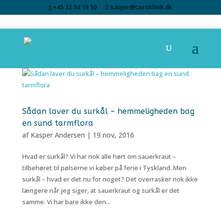
+45 22 94 19 50
kasper@tairoklinik.dk
Sådan laver du surkål – hemmeligheden bag
en sund tarmflora
af
Kasper Andersen
|
19 nov, 2016
Hvad er surkål? Vi har nok alle hørt om sauerkraut –
tilbehøret til pølserne vi køber på ferie i Tyskland. Men
surkål – hvad er det nu for noget? Det overrasker nok ikke
længere når jeg siger, at sauerkraut og surkål er det
samme. Vi har bare ikke den...