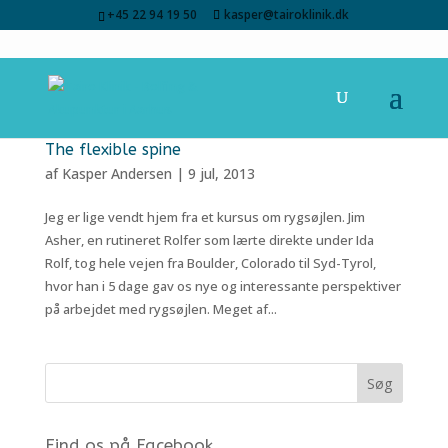
+45 22 94 19 50
kasper@tairoklinik.dk
The flexible spine
af
Kasper Andersen
|
9 jul, 2013
Jeg er lige vendt hjem fra et kursus om rygsøjlen. Jim
Asher, en rutineret Rolfer som lærte direkte under Ida
Rolf, tog hele vejen fra Boulder, Colorado til Syd-Tyrol,
hvor han i 5 dage gav os nye og interessante perspektiver
på arbejdet med rygsøjlen. Meget af...
Find os på Facebook