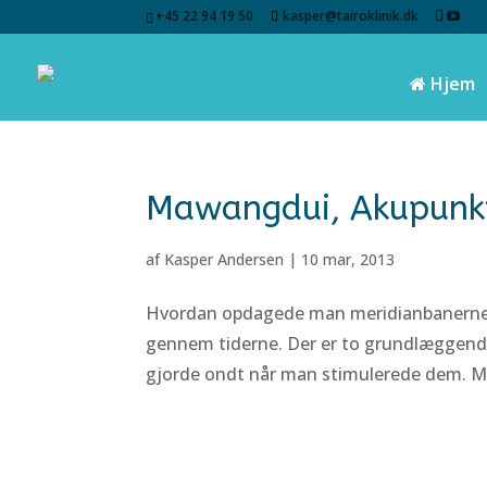
+45 22 94 19 50
kasper@tairoklinik.dk
Hjem
Mawangdui, Akupunkt
af
Kasper Andersen
|
10 mar, 2013
Hvordan opdagede man meridianbanerne i 
gennem tiderne. Der er to grundlæggende
gjorde ondt når man stimulerede dem. Ma