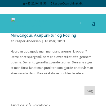
+45 22 94 19 50
kasper@tairoklinik.dk
Mawangdui, Akupunktur og Rolfing
af
Kasper Andersen
|
10 mar, 2013
Hvordan opdagede man meridianbanerne i kroppen?
Dette er et spørgsmål som er blevet stillet ofte gennem
tiderne. Der er to grundlæggende teorier. Den ene siger
at man først fandt man punkter som gjorde ondt når man
stimulerede dem. Man så at disse punkter havde en...
Find os på Facebook