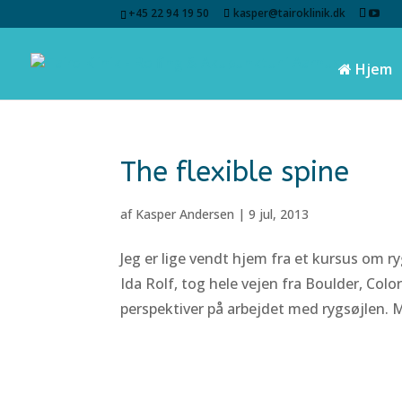
+45 22 94 19 50
kasper@tairoklinik.dk
Hjem
The flexible spine
af
Kasper Andersen
|
9 jul, 2013
Jeg er lige vendt hjem fra et kursus om r
Ida Rolf, tog hele vejen fra Boulder, Colo
perspektiver på arbejdet med rygsøjlen. M