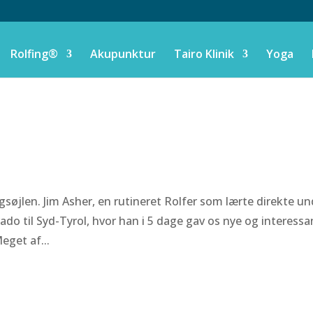
Rolfing®
Akupunktur
Tairo Klinik
Yoga
ygsøjlen. Jim Asher, en rutineret Rolfer som lærte direkte u
rado til Syd-Tyrol, hvor han i 5 dage gav os nye og interess
eget af...