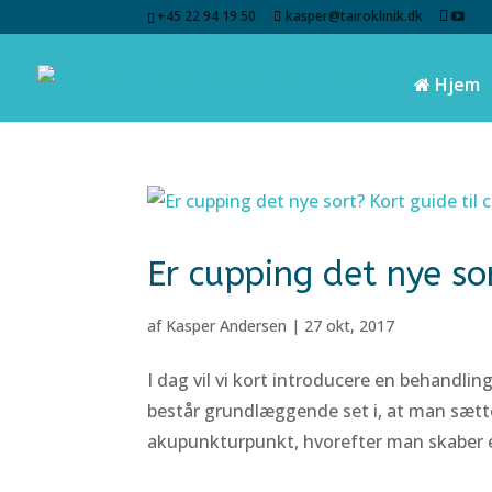
+45 22 94 19 50
kasper@tairoklinik.dk
Hjem
Er cupping det nye so
af
Kasper Andersen
|
27 okt, 2017
I dag vil vi kort introducere en behandlin
består grundlæggende set i, at man sætte
akupunkturpunkt, hvorefter man skaber e