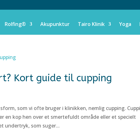
Rolfing®
Akupunktur
Tairo Klinik
Yoga
rt? Kort guide til cupping
gsform, som vi ofte bruger i klinikken, nemlig cupping. Cupp
r en kop hen over et smertefuldt område eller et specielt
t undertryk, som suger...