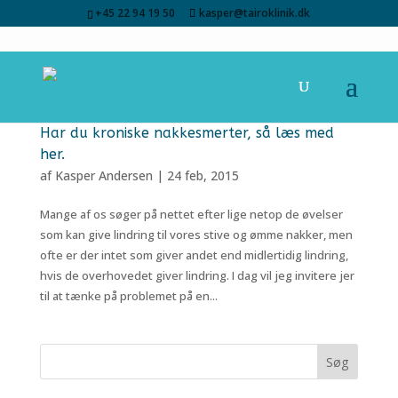
+45 22 94 19 50
kasper@tairoklinik.dk
Har du kroniske nakkesmerter, så læs med
her.
af
Kasper Andersen
|
24 feb, 2015
Mange af os søger på nettet efter lige netop de øvelser
som kan give lindring til vores stive og ømme nakker, men
ofte er der intet som giver andet end midlertidig lindring,
hvis de overhovedet giver lindring. I dag vil jeg invitere jer
til at tænke på problemet på en...