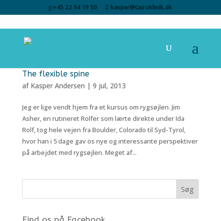
+45 22 94 19 50
kasper@tairoklinik.dk
The flexible spine
af
Kasper Andersen
|
9 jul, 2013
Jeg er lige vendt hjem fra et kursus om rygsøjlen. Jim
Asher, en rutineret Rolfer som lærte direkte under Ida
Rolf, tog hele vejen fra Boulder, Colorado til Syd-Tyrol,
hvor han i 5 dage gav os nye og interessante perspektiver
på arbejdet med rygsøjlen. Meget af...
Find os på Facebook