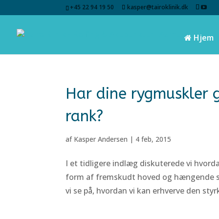
+45 22 94 19 50
kasper@tairoklinik.dk
Hjem
Har dine rygmuskler 
rank?
af
Kasper Andersen
|
4 feb, 2015
I et tidligere indlæg diskuterede vi hvord
form af fremskudt hoved og hængende skul
vi se på, hvordan vi kan erhverve den styrke