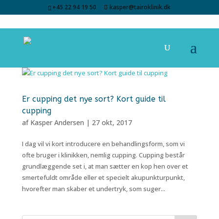
+45 22 94 19 50
kasper@tairoklinik.dk
Er cupping det nye sort? Kort guide til
cupping
af
Kasper Andersen
|
27 okt, 2017
I dag vil vi kort introducere en behandlingsform, som vi
ofte bruger i klinikken, nemlig cupping. Cupping består
grundlæggende set i, at man sætter en kop hen over et
smertefuldt område eller et specielt akupunkturpunkt,
hvorefter man skaber et undertryk, som suger...