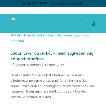
+45 22 94 19 50
kasper@tairoklinik.dk
Sådan laver du surkål – hemmeligheden bag
en sund tarmflora
af
Kasper Andersen
|
19 nov, 2016
Hvad er surkål? Vi har nok alle hørt om sauerkraut –
tilbehøret til pølserne vi køber på ferie i Tyskland. Men
surkål – hvad er det nu for noget? Det overrasker nok ikke
længere når jeg siger, at sauerkraut og surkål er det
samme. Vi har bare ikke den...