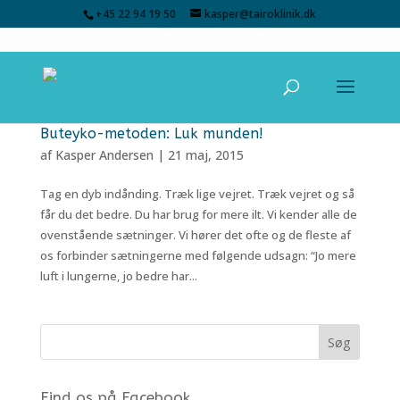
+45 22 94 19 50
kasper@tairoklinik.dk
Buteyko-metoden: Luk munden!
af
Kasper Andersen
|
21 maj, 2015
Tag en dyb indånding. Træk lige vejret. Træk vejret og så
får du det bedre. Du har brug for mere ilt. Vi kender alle de
ovenstående sætninger. Vi hører det ofte og de fleste af
os forbinder sætningerne med følgende udsagn: “Jo mere
luft i lungerne, jo bedre har...
Find os på Facebook