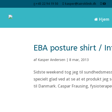
+45 22 94 19 50
kasper@tairoklinik.dk
Hjem
EBA posture shirt / In
af
Kasper Andersen
|
8 mar, 2013
Sidste weekend tog jeg til sundhedsmesse
specielt glad ved at se at et produkt jeg
til Danmark. Caspar Frausing, fysioterapeut