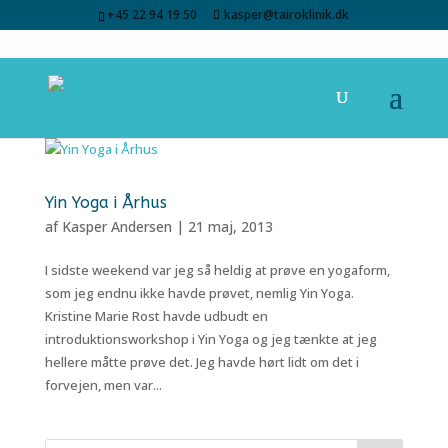
+45 22 94 19 50
kasper@tairoklinik.dk
Yin Yoga i Århus
af
Kasper Andersen
|
21 maj, 2013
I sidste weekend var jeg så heldig at prøve en yogaform,
som jeg endnu ikke havde prøvet, nemlig Yin Yoga.
Kristine Marie Rost havde udbudt en
introduktionsworkshop i Yin Yoga og jeg tænkte at jeg
hellere måtte prøve det. Jeg havde hørt lidt om det i
forvejen, men var...