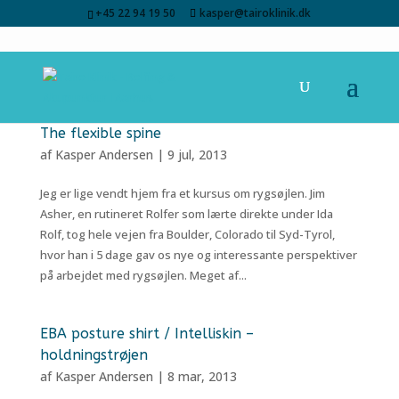
+45 22 94 19 50
kasper@tairoklinik.dk
The flexible spine
af
Kasper Andersen
|
9 jul, 2013
Jeg er lige vendt hjem fra et kursus om rygsøjlen. Jim
Asher, en rutineret Rolfer som lærte direkte under Ida
Rolf, tog hele vejen fra Boulder, Colorado til Syd-Tyrol,
hvor han i 5 dage gav os nye og interessante perspektiver
på arbejdet med rygsøjlen. Meget af...
EBA posture shirt / Intelliskin –
holdningstrøjen
af
Kasper Andersen
|
8 mar, 2013